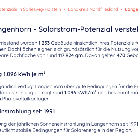
tenziale in Schleswig-Holstein
·
Landkreis Nordfriesland
·
Lange
ngenhorn - Solarstrom-Potenzial verst
friesland wurden
1.253
Gebäude hinsichtlich ihres Potenzials 
nen Dachflächen eignen sich grundsätzlich für die Nutzung v
tzbare Dachfläche von rund
117.924 qm
. Davon gelten
470
Gebäu
g 1.096 kWh je m²
jährlich verfügt Langenhorn über gute Bedingungen für die 
Globalstrahlung beträgt rund
1.096 kWh/m²
und bestimmt ma
n Photovoltaikanlagen.
nstrahlung seit 1991
klung der jährlichen Sonneneinstrahlung in Langenhorn seit 199
licht stabile Bedingungen für Solarenergie in der Region.