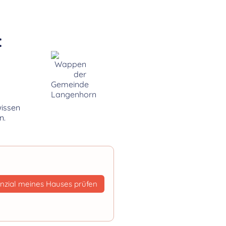
:
wissen
n.
nzial meines Hauses prüfen