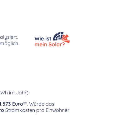
lysiert.
 möglich
kWh im Jahr)
1.573 Euro**
. Würde das
ro
Stromkosten pro Einwohner