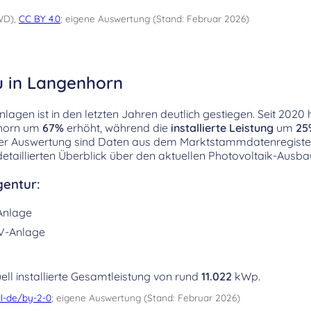
WD),
CC BY 4.0
; eigene Auswertung (Stand: Februar 2026)
u in Langenhorn
agen ist in den letzten Jahren deutlich gestiegen. Seit 2020 h
horn um
67%
erhöht, während die
installierte Leistung
um
25
ser Auswertung sind Daten aus dem Marktstammdatenregiste
detaillierten Überblick über den aktuellen Photovoltaik-Ausb
entur:
Anlage
V-Anlage
ell installierte Gesamtleistung von rund
11.022
kWp.
l-de/by-2-0
; eigene Auswertung (Stand: Februar 2026)