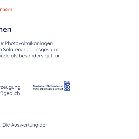
nhorn
ehen
für Photovoltaikanlagen
on Solarenergie. Insgesamt
de als besonders gut für
Erzeugung
ßgeblich
1. Die Auswertung der