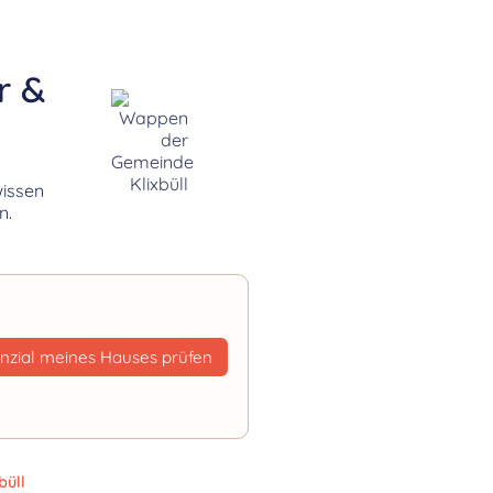
r &
wissen
n.
nzial meines Hauses prüfen
büll