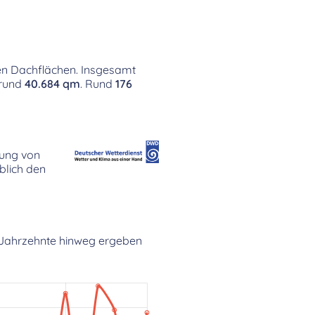
hen Dachflächen. Insgesamt
 rund
40.684 qm
. Rund
176
gung von
lich den
en Jahrzehnte hinweg ergeben