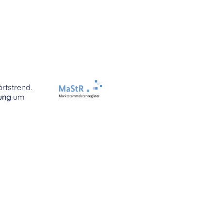
rtstrend.
tung
um