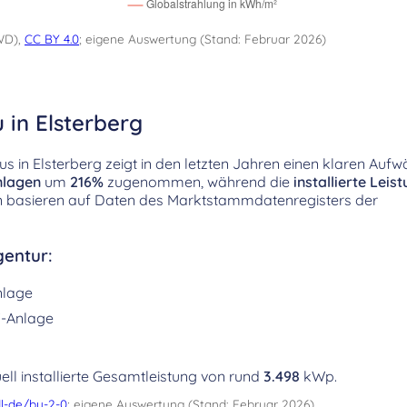
WD),
CC BY 4.0
; eigene Auswertung (Stand: Februar 2026)
 in Elsterberg
 in Elsterberg zeigt in den letzten Jahren einen klaren Aufwä
nlagen
um
216%
zugenommen, während die
installierte Leis
en basieren auf Daten des Marktstammdatenregisters der
entur:
nlage
-Anlage
ell installierte Gesamtleistung von rund
3.498
kWp.
l-de/by-2-0
; eigene Auswertung (Stand: Februar 2026)