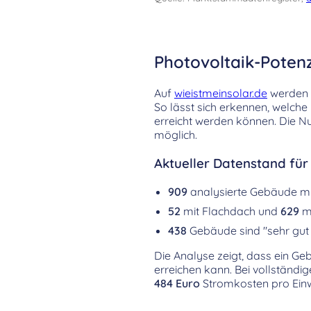
Photovoltaik-Potenz
Auf
wieistmeinsolar.de
werden d
So lässt sich erkennen, welch
erreicht werden können. Die Nu
möglich.
Aktueller Datenstand für
909
analysierte Gebäude m
52
mit Flachdach und
629
mi
438
Gebäude sind "sehr gut 
Die Analyse zeigt, dass ein Ge
erreichen kann. Bei vollständi
484 Euro
Stromkosten pro Einw