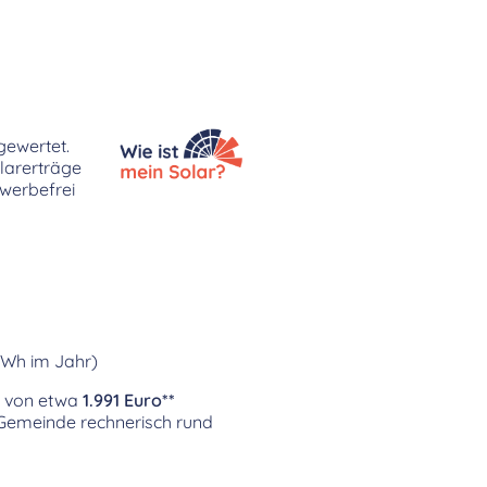
gewertet.
larerträge
 werbefrei
kWh im Jahr)
ag von etwa
1.991 Euro**
r Gemeinde rechnerisch rund