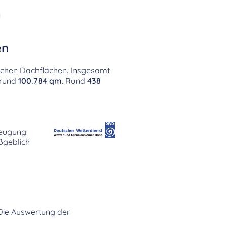
g
en
lichen Dachflächen. Insgesamt
 rund
100.784 qm
. Rund
438
zeugung
geblich
. Die Auswertung der