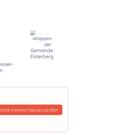
wissen
n.
nzial meines Hauses prüfen