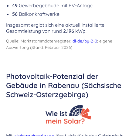
49
Gewerbegebäude mit PV-Anlage
56
Balkonkraftwerke
Insgesamt ergibt sich eine aktuell installierte
Gesamtleistung von rund
2.196
kWp.
Quelle: Marktstammdatenregister,
dl-de/by-2-0
; eigene
Auswertung (Stand: Februar 2026)
Photovoltaik-Potenzial der
Gebäude in Rabenau (Sächsische
Schweiz-Osterzgebirge)
Mit
wieistmeinsolar.de
lässt sich für jedes Gebäude in