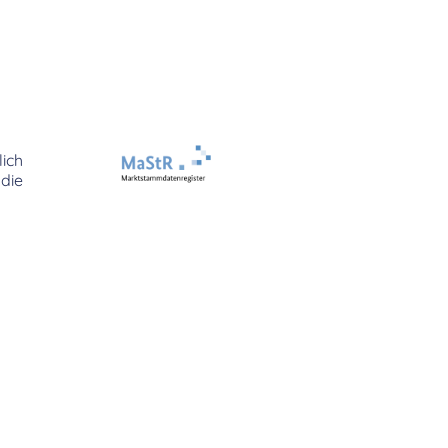
ich
die