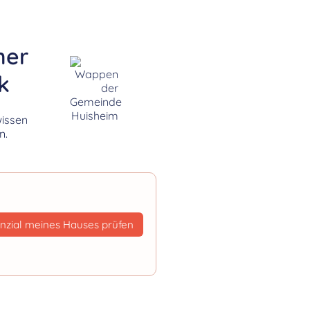
her
k
wissen
n.
nzial meines Hauses prüfen