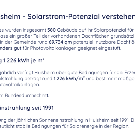
sheim - Solarstrom-Potenzial verstehe
ies wurden insgesamt
580
Gebäude auf ihr Solarpotenzial für
 dass ein großer Teil der vorhandenen Dachflächen grundsätzl
n in der Gemeinde rund
69.734 qm
potenziell nutzbare Dachfl
nders gut
für Photovoltaikanlagen geeignet eingestuft.
g 1.226 kWh je m²
jährlich verfügt Huisheim über gute Bedingungen für die Erz
alstrahlung beträgt rund
1.226 kWh/m²
und bestimmt maßgeb
tovoltaikanlagen.
em Bundesdurchschnitt.
nstrahlung seit 1991
lung der jährlichen Sonneneinstrahlung in Huisheim seit 1991. 
licht stabile Bedingungen für Solarenergie in der Region.