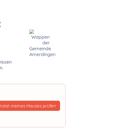
:
wissen
n.
nzial meines Hauses prüfen