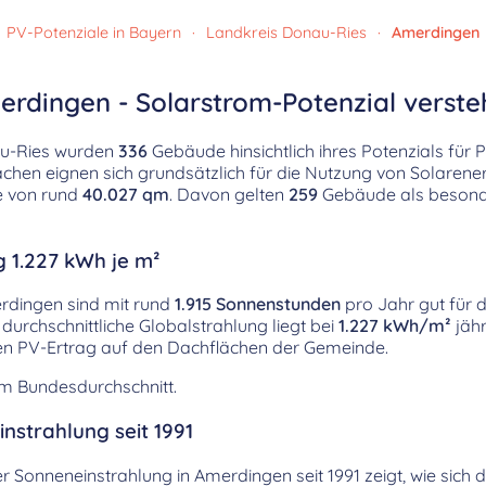
PV-Potenziale in Bayern
·
Landkreis Donau-Ries
·
Amerdingen
erdingen - Solarstrom-Potenzial verst
au-Ries wurden
336
Gebäude hinsichtlich ihres Potenzials für 
hen eignen sich grundsätzlich für die Nutzung von Solarenerg
e von rund
40.027 qm
. Davon gelten
259
Gebäude als besonde
g 1.227 kWh je m²
rdingen sind mit rund
1.915 Sonnenstunden
pro Jahr gut für 
durchschnittliche Globalstrahlung liegt bei
1.227 kWh/m²
jähr
hen PV-Ertrag auf den Dachflächen der Gemeinde.
em Bundesdurchschnitt.
nstrahlung seit 1991
er Sonneneinstrahlung in Amerdingen seit 1991 zeigt, wie sich