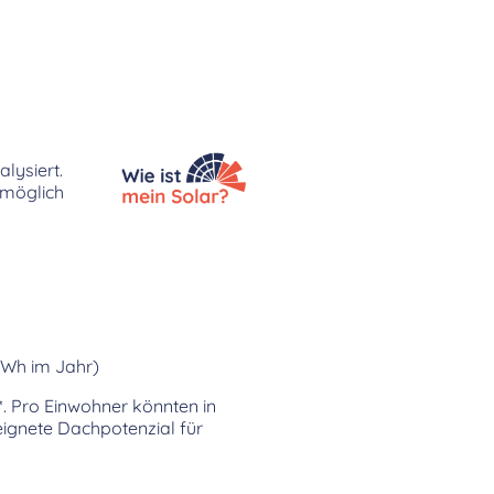
lysiert.
 möglich
kWh im Jahr)
*
. Pro Einwohner könnten in
gnete Dachpotenzial für