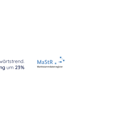
wärtstrend.
ung
um
23%