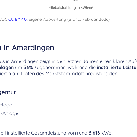
WD),
CC BY 4.0
; eigene Auswertung (Stand: Februar 2026)
u in Amerdingen
s in Amerdingen zeigt in den letzten Jahren einen klaren Auf
nlagen
um
56%
zugenommen, während die
installierte Leist
sieren auf Daten des Marktstammdatenregisters der
entur:
nlage
-Anlage
ell installierte Gesamtleistung von rund
3.616
kWp.