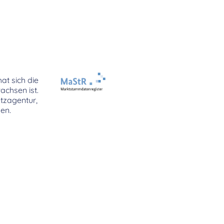
at sich die
chsen ist.
tzagentur,
hen.