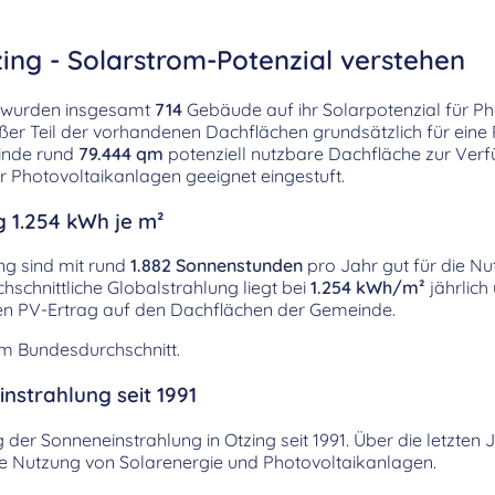
ing - Solarstrom-Potenzial verstehen
f wurden insgesamt
714
Gebäude auf ihr Solarpotenzial für Ph
oßer Teil der vorhandenen Dachflächen grundsätzlich für eine 
inde rund
79.444 qm
potenziell nutzbare Dachfläche zur Ve
r Photovoltaikanlagen geeignet eingestuft.
g 1.254 kWh je m²
ng sind mit rund
1.882 Sonnenstunden
pro Jahr gut für die N
hschnittliche Globalstrahlung liegt bei
1.254 kWh/m²
jährlich
hen PV-Ertrag auf den Dachflächen der Gemeinde.
em Bundesdurchschnitt.
nstrahlung seit 1991
ng der Sonneneinstrahlung in Otzing seit 1991. Über die letzte
die Nutzung von Solarenergie und Photovoltaikanlagen.