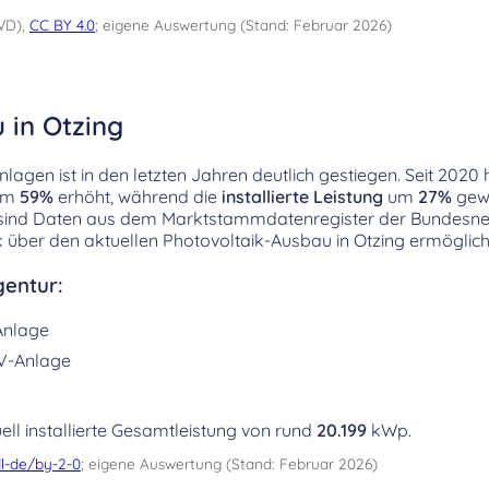
WD),
CC BY 4.0
; eigene Auswertung (Stand: Februar 2026)
 in Otzing
agen ist in den letzten Jahren deutlich gestiegen. Seit 2020 h
 um
59%
erhöht, während die
installierte Leistung
um
27%
gewa
sind Daten aus dem Marktstammdatenregister der Bundesne
ick über den aktuellen Photovoltaik-Ausbau in Otzing ermöglic
entur:
Anlage
V-Anlage
ell installierte Gesamtleistung von rund
20.199
kWp.
l-de/by-2-0
; eigene Auswertung (Stand: Februar 2026)