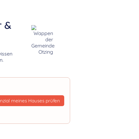
r &
wissen
n.
nzial meines Hauses prüfen