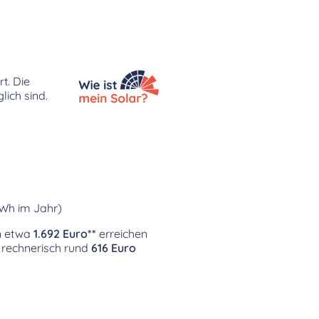
t. Die
lich sind.
kWh im Jahr)
on etwa
1.692 Euro**
erreichen
 rechnerisch rund
616 Euro