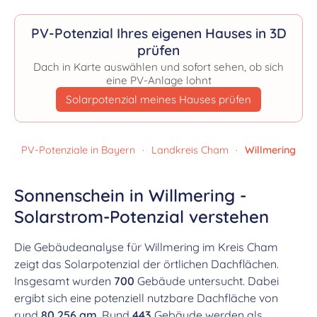
PV-Potenzial Ihres eigenen Hauses in 3D
prüfen
Dach in Karte auswählen und sofort sehen, ob sich
eine PV-Anlage lohnt
Solarpotenzial meines Hauses prüfen
PV-Potenziale in Bayern
·
Landkreis Cham
·
Willmering
Sonnenschein in Willmering -
Solarstrom-Potenzial verstehen
Die Gebäudeanalyse für Willmering im Kreis Cham
zeigt das Solarpotenzial der örtlichen Dachflächen.
Insgesamt wurden
700
Gebäude untersucht. Dabei
ergibt sich eine potenziell nutzbare Dachfläche von
rund
80.256 qm
. Rund
443
Gebäude werden als