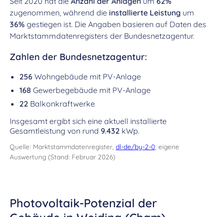
Seit 2020 hat die
Anzahl der Anlagen
um
62%
zugenommen, während die
installierte Leistung
um
36%
gestiegen ist. Die Angaben basieren auf Daten des
Marktstammdatenregisters der Bundesnetzagentur.
Zahlen der Bundesnetzagentur:
256
Wohngebäude mit PV-Anlage
168
Gewerbegebäude mit PV-Anlage
22
Balkonkraftwerke
Insgesamt ergibt sich eine aktuell installierte
Gesamtleistung von rund
9.432
kWp.
Quelle: Marktstammdatenregister,
dl-de/by-2-0
; eigene
Auswertung (Stand: Februar 2026)
Photovoltaik-Potenzial der