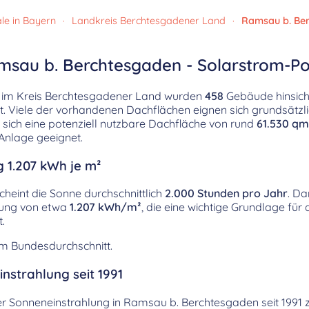
le in Bayern
·
Landkreis Berchtesgadener Land
·
Ramsau b. Be
msau b. Berchtesgaden - Solarstrom-Po
 im Kreis Berchtesgadener Land wurden
458
Gebäude hinsichtl
t. Viele der vorhandenen Dachflächen eignen sich grundsätzli
 sich eine potenziell nutzbare Dachfläche von rund
61.530 qm
Anlage geeignet.
g 1.207 kWh je m²
heint die Sonne durchschnittlich
2.000 Stunden pro Jahr
. Da
hlung von etwa
1.207 kWh/m²
, die eine wichtige Grundlage für
.
em Bundesdurchschnitt.
nstrahlung seit 1991
er Sonneneinstrahlung in Ramsau b. Berchtesgaden seit 1991 ze