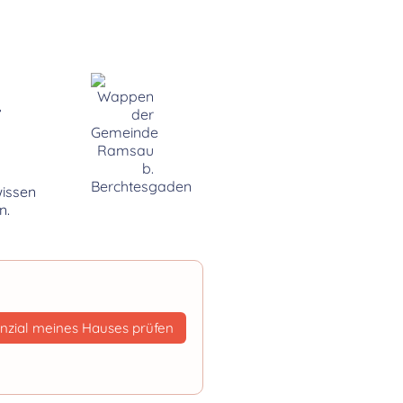
-
wissen
n.
nzial meines Hauses prüfen