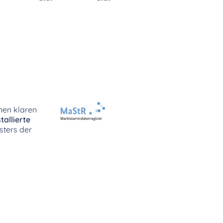
nen klaren
stallierte
sters der