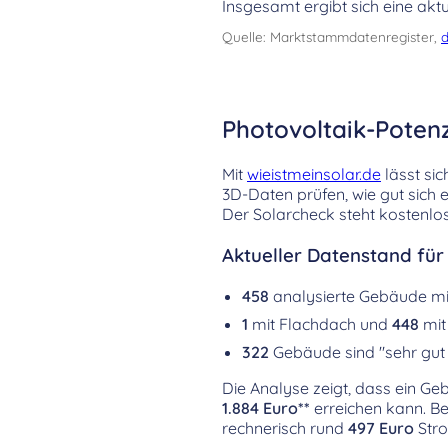
Insgesamt ergibt sich eine aktu
Quelle: Marktstammdatenregister,
d
Photovoltaik-Poten
Mit
wieistmeinsolar.de
lässt si
3D-Daten prüfen, wie gut sich 
Der Solarcheck steht kostenlos
Aktueller Datenstand fü
458
analysierte Gebäude m
1
mit Flachdach und
448
mit
322
Gebäude sind "sehr gut 
Die Analyse zeigt, dass ein G
1.884 Euro**
erreichen kann. Be
rechnerisch rund
497 Euro
Stro