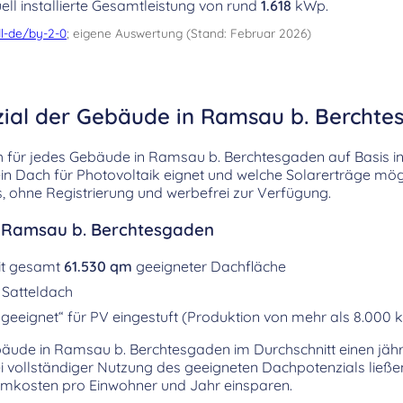
ell installierte Gesamtleistung von rund
1.618
kWp.
l-de/by-2-0
; eigene Auswertung (Stand: Februar 2026)
zial der Gebäude in Ramsau b. Bercht
ch für jedes Gebäude in Ramsau b. Berchtesgaden auf Basis in
ein Dach für Photovoltaik eignet und welche Solarerträge mögl
, ohne Registrierung und werbefrei zur Verfügung.
r Ramsau b. Berchtesgaden
it gesamt
61.530 qm
geeigneter Dachfläche
 Satteldach
geeignet“ für PV eingestuft (Produktion von mehr als 8.000 
ebäude in Ramsau b. Berchtesgaden im Durchschnitt einen jäh
i vollständiger Nutzung des geeigneten Dachpotenzials ließe
mkosten pro Einwohner und Jahr einsparen.