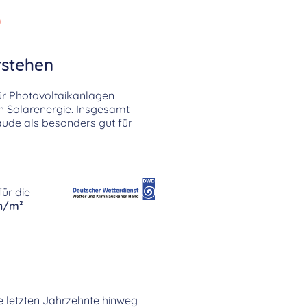
n
rstehen
für Photovoltaikanlagen
on Solarenergie. Insgesamt
de als besonders gut für
ür die
h/m²
ie letzten Jahrzehnte hinweg