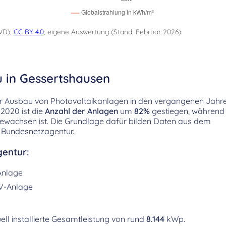
WD),
CC BY 4.0
; eigene Auswertung (Stand: Februar 2026)
u in Gessertshausen
r Ausbau von Photovoltaikanlagen in den vergangenen Jahre
2020 ist die
Anzahl der Anlagen
um
82%
gestiegen, während 
ewachsen ist. Die Grundlage dafür bilden Daten aus dem
 Bundesnetzagentur.
entur:
Anlage
V-Anlage
ell installierte Gesamtleistung von rund
8.144
kWp.