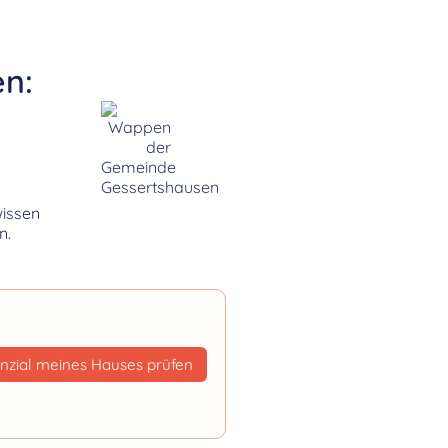
en:
wissen
n.
nzial meines Hauses prüfen