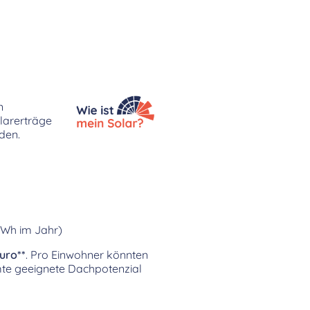
n
olarerträge
den.
kWh im Jahr)
Euro**
. Pro Einwohner könnten
te geeignete Dachpotenzial