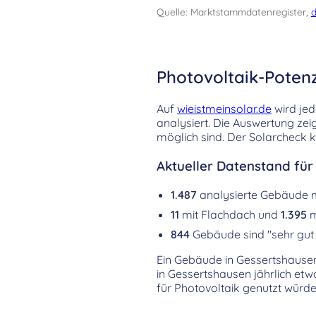
Quelle: Marktstammdatenregister,
d
Photovoltaik-Poten
Auf
wieistmeinsolar.de
wird jed
analysiert. Die Auswertung zeig
möglich sind. Der Solarcheck 
Aktueller Datenstand fü
1.487
analysierte Gebäude 
11
mit Flachdach und
1.395
m
844
Gebäude sind "sehr gut 
Ein Gebäude in Gessertshausen 
in Gessertshausen jährlich et
für Photovoltaik genutzt würde