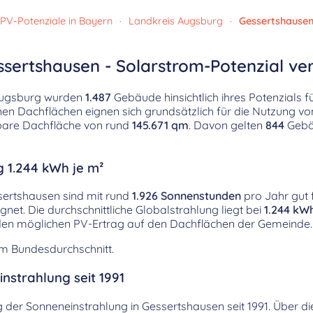
PV-Potenziale in Bayern
·
Landkreis Augsburg
·
Gessertshause
ssertshausen - Solarstrom-Potenzial ve
 Augsburg wurden
1.487
Gebäude hinsichtlich ihres Potenzials 
nen Dachflächen eignen sich grundsätzlich für die Nutzung v
tzbare Dachfläche von rund
145.671 qm
. Davon gelten
844
Gebäu
g 1.244 kWh je m²
sertshausen sind mit rund
1.926 Sonnenstunden
pro Jahr gut f
net. Die durchschnittliche Globalstrahlung liegt bei
1.244 kW
kt den möglichen PV-Ertrag auf den Dachflächen der Gemeinde.
em Bundesdurchschnitt.
nstrahlung seit 1991
ng der Sonneneinstrahlung in Gessertshausen seit 1991. Über d