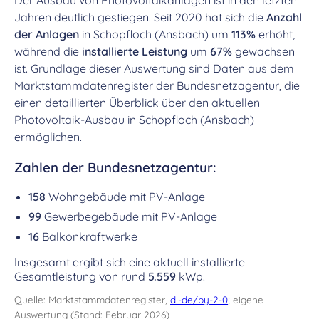
Der Ausbau von Photovoltaikanlagen ist in den letzten
Jahren deutlich gestiegen. Seit 2020 hat sich die
Anzahl
der Anlagen
in Schopfloch (Ansbach) um
113%
erhöht,
während die
installierte Leistung
um
67%
gewachsen
ist. Grundlage dieser Auswertung sind Daten aus dem
Marktstammdatenregister der Bundesnetzagentur, die
einen detaillierten Überblick über den aktuellen
Photovoltaik-Ausbau in Schopfloch (Ansbach)
ermöglichen.
Zahlen der Bundesnetzagentur:
158
Wohngebäude mit PV-Anlage
99
Gewerbegebäude mit PV-Anlage
16
Balkonkraftwerke
Insgesamt ergibt sich eine aktuell installierte
Gesamtleistung von rund
5.559
kWp.
Quelle: Marktstammdatenregister,
dl-de/by-2-0
; eigene
Auswertung (Stand: Februar 2026)