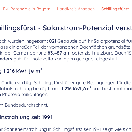
PV-Potenziale in Bayern
·
Landkreis Ansbach
·
Schillingsfürst
illingsfürst - Solarstrom-Potenzial vers
nsbach wurden insgesamt
821
Gebäude auf ihr Solarpotenzial fü
 dass ein großer Teil der vorhandenen Dachflächen grundsätzl
n in der Gemeinde rund
83.487 qm
potenziell nutzbare Dachfl
nders gut
für Photovoltaikanlagen geeignet eingestuft.
 1.216 kWh je m²
jährlich verfügt Schillingsfürst über gute Bedingungen für di
Globalstrahlung beträgt rund
1.216 kWh/m²
und bestimmt maß
n Photovoltaikanlagen.
em Bundesdurchschnitt.
nstrahlung seit 1991
r Sonneneinstrahlung in Schillingsfürst seit 1991 zeigt, wie si