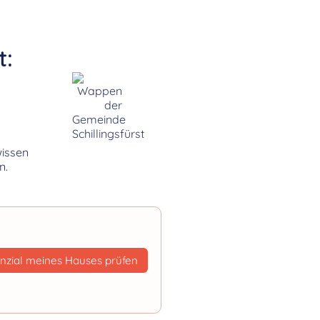
t:
wissen
n.
nzial meines Hauses prüfen