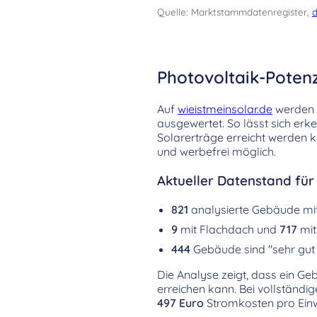
Quelle: Marktstammdatenregister,
d
Photovoltaik-Potenz
Auf
wieistmeinsolar.de
werden d
ausgewertet. So lässt sich er
Solarerträge erreicht werden k
und werbefrei möglich.
Aktueller Datenstand für 
821
analysierte Gebäude m
9
mit Flachdach und
717
mit
444
Gebäude sind "sehr gut 
Die Analyse zeigt, dass ein Ge
erreichen kann. Bei vollständi
497 Euro
Stromkosten pro Einw