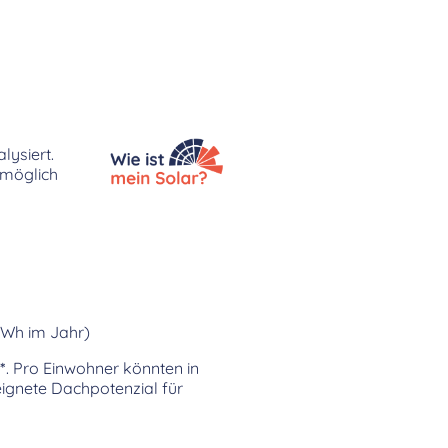
lysiert.
 möglich
kWh im Jahr)
*
. Pro Einwohner könnten in
gnete Dachpotenzial für