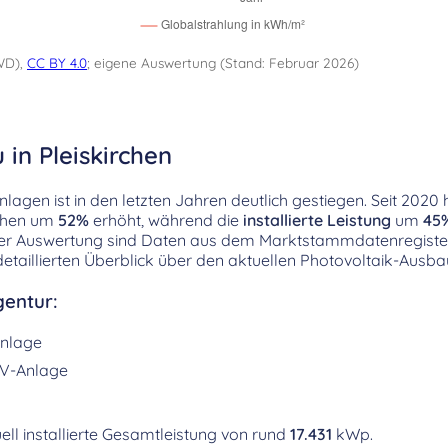
WD),
CC BY 4.0
; eigene Auswertung (Stand: Februar 2026)
 in Pleiskirchen
agen ist in den letzten Jahren deutlich gestiegen. Seit 2020 h
rchen um
52%
erhöht, während die
installierte Leistung
um
45
ser Auswertung sind Daten aus dem Marktstammdatenregiste
etaillierten Überblick über den aktuellen Photovoltaik-Ausbau
entur:
nlage
V-Anlage
ell installierte Gesamtleistung von rund
17.431
kWp.