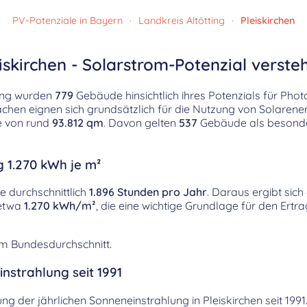
PV-Potenziale in Bayern
·
Landkreis Altötting
·
Pleiskirchen
iskirchen - Solarstrom-Potenzial verste
ting wurden
779
Gebäude hinsichtlich ihres Potenzials für Phot
hen eignen sich grundsätzlich für die Nutzung von Solarenerg
e von rund
93.812 qm
. Davon gelten
537
Gebäude als besonder
g 1.270 kWh je m²
ne durchschnittlich
1.896 Stunden pro Jahr
. Daraus ergibt sich
 etwa
1.270 kWh/m²
, die eine wichtige Grundlage für den Ertr
em Bundesdurchschnitt.
nstrahlung seit 1991
lung der jährlichen Sonneneinstrahlung in Pleiskirchen seit 199