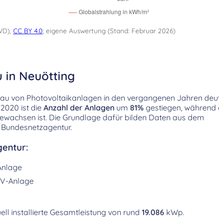
WD),
CC BY 4.0
; eigene Auswertung (Stand: Februar 2026)
 in Neuötting
bau von Photovoltaikanlagen in den vergangenen Jahren deut
2020 ist die
Anzahl der Anlagen
um
81%
gestiegen, während 
ewachsen ist. Die Grundlage dafür bilden Daten aus dem
 Bundesnetzagentur.
entur:
Anlage
V-Anlage
ell installierte Gesamtleistung von rund
19.086
kWp.