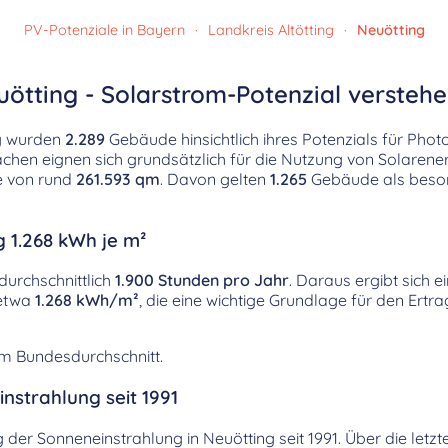
PV-Potenziale in Bayern
·
Landkreis Altötting
·
Neuötting
ötting - Solarstrom-Potenzial versteh
ng wurden
2.289
Gebäude hinsichtlich ihres Potenzials für Phot
hen eignen sich grundsätzlich für die Nutzung von Solarenerg
e von rund
261.593 qm
. Davon gelten
1.265
Gebäude als beson
g 1.268 kWh je m²
durchschnittlich
1.900 Stunden pro Jahr
. Daraus ergibt sich e
 etwa
1.268 kWh/m²
, die eine wichtige Grundlage für den Ertr
em Bundesdurchschnitt.
nstrahlung seit 1991
ng der Sonneneinstrahlung in Neuötting seit 1991. Über die le