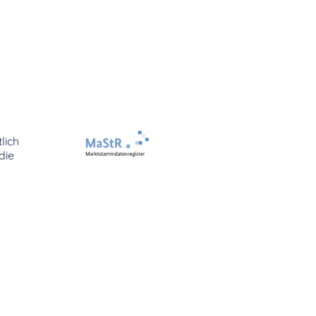
lich
die