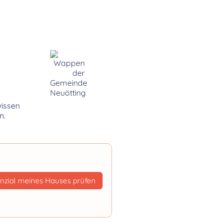
wissen
n.
nzial meines Hauses prüfen