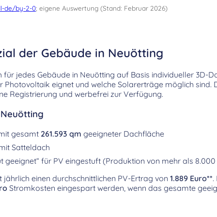
l-de/by-2-0
; eigene Auswertung (Stand: Februar 2026)
zial der Gebäude in Neuötting
h für jedes Gebäude in Neuötting auf Basis individueller 3D-D
für Photovoltaik eignet und welche Solarerträge möglich sind. 
ne Registrierung und werbefrei zur Verfügung.
 Neuötting
 mit gesamt
261.593 qm
geeigneter Dachfläche
mit Satteldach
 geeignet“ für PV eingestuft (Produktion von mehr als 8.00
t jährlich einen durchschnittlichen PV-Ertrag von
1.889 Euro**
.
ro
Stromkosten eingespart werden, wenn das gesamte geeig