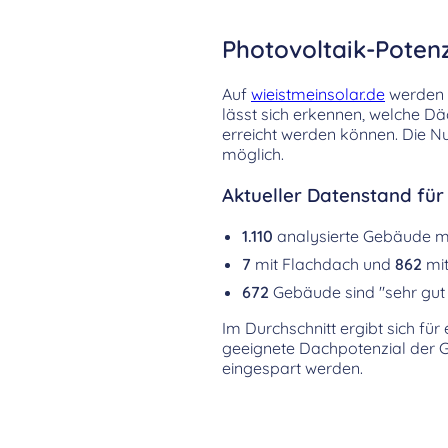
Photovoltaik-Poten
Auf
wieistmeinsolar.de
werden d
lässt sich erkennen, welche D
erreicht werden können. Die Nu
möglich.
Aktueller Datenstand für
1.110
analysierte Gebäude m
7
mit Flachdach und
862
mit
672
Gebäude sind "sehr gut 
Im Durchschnitt ergibt sich für
geeignete Dachpotenzial der 
eingespart werden.