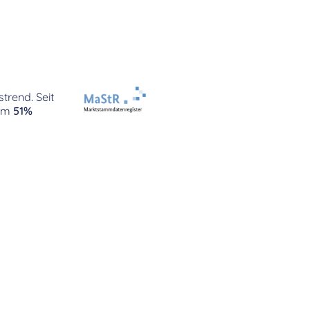
trend. Seit
um
51%