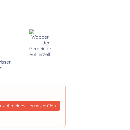
wissen
n.
nzial meines Hauses prüfen