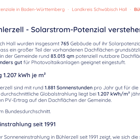
enziale in Baden-Württemberg
·
Landkreis Schwäbisch Hall
·
Bü
lerzell - Solarstrom-Potenzial verstehe
isch Hall wurden insgesamt
765
Gebäude auf ihr Solarpotenzia
 dass ein großer Teil der vorhandenen Dachflächen grundsätzl
n in der Gemeinde rund
83.013 qm
potenziell nutzbare Dachfl
nders gut
für Photovoltaikanlagen geeignet eingestuft.
g 1.207 kWh je m²
rzell sind mit rund
1.881 Sonnenstunden
pro Jahr gut für di
durchschnittliche Globalstrahlung liegt bei
1.207 kWh/m²
jähr
hen PV-Ertrag auf den Dachflächen der Gemeinde.
em Bundesdurchschnitt.
nstrahlung seit 1991
er Sonneneinstrahlung in Bühlerzell seit 1991 zeigt, wie sich d