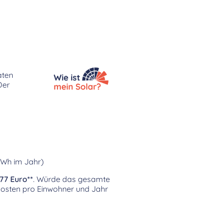
aten
Der
kWh im Jahr)
777 Euro**
. Würde das gesamte
osten pro Einwohner und Jahr