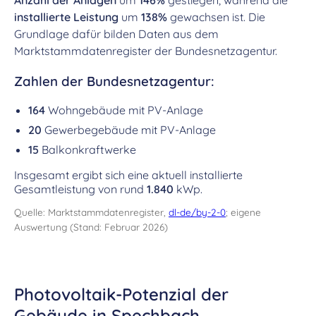
Anzahl der Anlagen
um
146%
gestiegen, während die
installierte Leistung
um
138%
gewachsen ist. Die
Grundlage dafür bilden Daten aus dem
Marktstammdatenregister der Bundesnetzagentur.
Zahlen der Bundesnetzagentur:
164
Wohngebäude mit PV-Anlage
20
Gewerbegebäude mit PV-Anlage
15
Balkonkraftwerke
Insgesamt ergibt sich eine aktuell installierte
Gesamtleistung von rund
1.840
kWp.
Quelle: Marktstammdatenregister,
dl-de/by-2-0
; eigene
Auswertung (Stand: Februar 2026)
Photovoltaik-Potenzial der
Gebäude in Spechbach