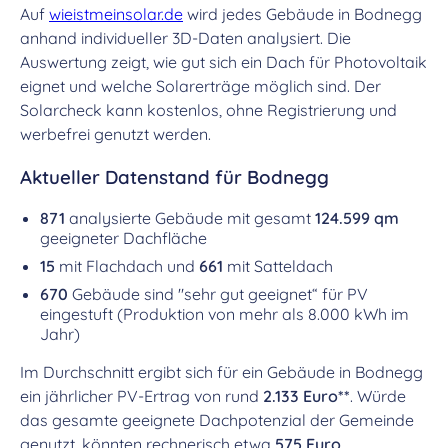
Auf
wieistmeinsolar.de
wird jedes Gebäude in Bodnegg
anhand individueller 3D-Daten analysiert. Die
Auswertung zeigt, wie gut sich ein Dach für Photovoltaik
eignet und welche Solarerträge möglich sind. Der
Solarcheck kann kostenlos, ohne Registrierung und
werbefrei genutzt werden.
Aktueller Datenstand für Bodnegg
871
analysierte Gebäude mit gesamt
124.599 qm
geeigneter Dachfläche
15
mit Flachdach und
661
mit Satteldach
670
Gebäude sind "sehr gut geeignet“ für PV
eingestuft (Produktion von mehr als 8.000 kWh im
Jahr)
Im Durchschnitt ergibt sich für ein Gebäude in Bodnegg
ein jährlicher PV-Ertrag von rund
2.133 Euro**
. Würde
das gesamte geeignete Dachpotenzial der Gemeinde
genutzt, könnten rechnerisch etwa
575 Euro