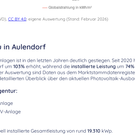
WD),
CC BY 4.0
; eigene Auswertung (Stand: Februar 2026)
 in Aulendorf
agen ist in den letzten Jahren deutlich gestiegen. Seit 2020 h
orf um
103%
erhöht, während die
installierte Leistung
um
74%
ser Auswertung sind Daten aus dem Marktstammdatenregiste
etaillierten Überblick über den aktuellen Photovoltaik-Ausba
entur:
nlage
V-Anlage
ell installierte Gesamtleistung von rund
19.310
kWp.