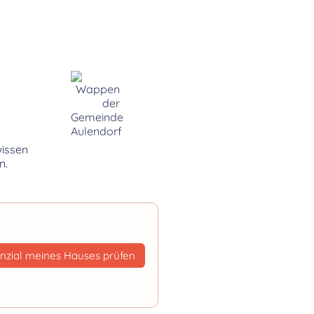
wissen
n.
nzial meines Hauses prüfen