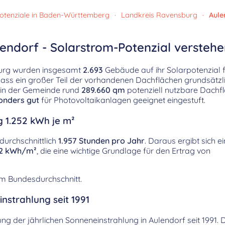
otenziale in Baden-Württemberg
·
Landkreis Ravensburg
·
Aule
endorf - Solarstrom-Potenzial versteh
burg wurden insgesamt
2.693
Gebäude auf ihr Solarpotenzial 
 dass ein großer Teil der vorhandenen Dachflächen grundsätzl
n in der Gemeinde rund
289.660 qm
potenziell nutzbare Dachf
onders gut
für Photovoltaikanlagen geeignet eingestuft.
g 1.252 kWh je m²
durchschnittlich
1.957 Stunden pro Jahr
. Daraus ergibt sich ei
52 kWh/m²
, die eine wichtige Grundlage für den Ertrag von
em Bundesdurchschnitt.
nstrahlung seit 1991
lung der jährlichen Sonneneinstrahlung in Aulendorf seit 1991.