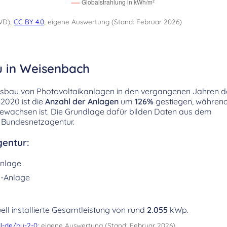
WD),
CC BY 4.0
; eigene Auswertung (Stand: Februar 2026)
u in Weisenbach
usbau von Photovoltaikanlagen in den vergangenen Jahren de
2020 ist die
Anzahl der Anlagen
um
126%
gestiegen, während
ewachsen ist. Die Grundlage dafür bilden Daten aus dem
 Bundesnetzagentur.
entur:
nlage
-Anlage
ell installierte Gesamtleistung von rund
2.055
kWp.
l-de/by-2-0
; eigene Auswertung (Stand: Februar 2026)