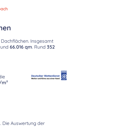
bach
ehen
n Dachflächen. Insgesamt
 rund
66.016 qm
. Rund
352
die
h/m²
1. Die Auswertung der