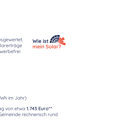
usgewertet.
larerträge
 werbefrei
kWh im Jahr)
rag von etwa
1.743 Euro**
r Gemeinde rechnerisch rund