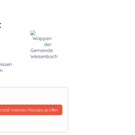
:
wissen
n.
nzial meines Hauses prüfen