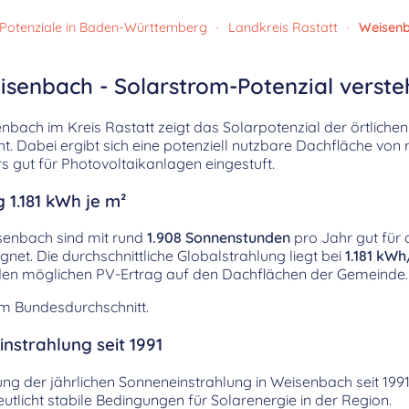
Potenziale in Baden-Württemberg
·
Landkreis Rastatt
·
Weisen
isenbach - Solarstrom-Potenzial verst
bach im Kreis Rastatt zeigt das Solarpotenzial der örtliche
. Dabei ergibt sich eine potenziell nutzbare Dachfläche von
gut für Photovoltaikanlagen eingestuft.
 1.181 kWh je m²
senbach sind mit rund
1.908 Sonnenstunden
pro Jahr gut für 
net. Die durchschnittliche Globalstrahlung liegt bei
1.181 kW
kt den möglichen PV-Ertrag auf den Dachflächen der Gemeinde.
em Bundesdurchschnitt.
nstrahlung seit 1991
klung der jährlichen Sonneneinstrahlung in Weisenbach seit 199
licht stabile Bedingungen für Solarenergie in der Region.