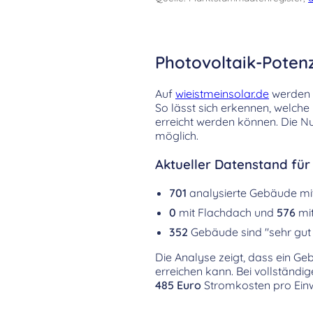
Photovoltaik-Poten
Auf
wieistmeinsolar.de
werden d
So lässt sich erkennen, welch
erreicht werden können. Die Nu
möglich.
Aktueller Datenstand fü
701
analysierte Gebäude m
0
mit Flachdach und
576
mit
352
Gebäude sind "sehr gut 
Die Analyse zeigt, dass ein G
erreichen kann. Bei vollständi
485 Euro
Stromkosten pro Einw