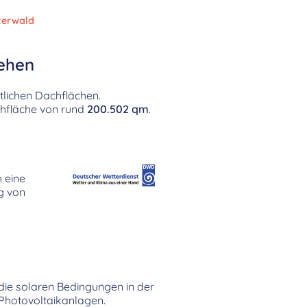
terwald
tehen
tlichen Dachflächen.
chfläche von rund
200.502 qm
.
h eine
ag von
h die solaren Bedingungen in der
Photovoltaikanlagen.