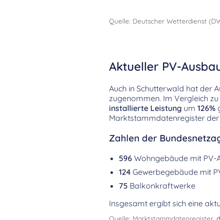
Quelle: Deutscher Wetterdienst (D
Aktueller PV-Ausbau
Auch in Schutterwald hat der 
zugenommen. Im Vergleich zu 
installierte Leistung
um
126%
g
Marktstammdatenregister der
Zahlen der Bundesnetzag
596
Wohngebäude mit PV-
124
Gewerbegebäude mit P
75
Balkonkraftwerke
Insgesamt ergibt sich eine aktu
Quelle: Marktstammdatenregister,
d