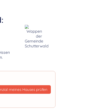
:
wissen
n.
nzial meines Hauses prüfen