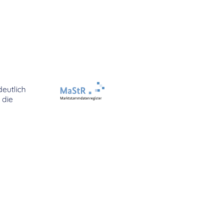
eutlich
 die