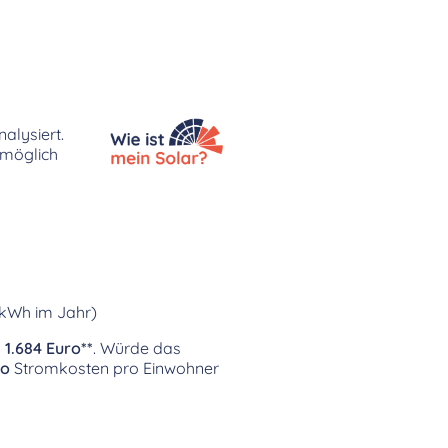
alysiert.
 möglich
 kWh im Jahr)
d
1.684 Euro**
. Würde das
ro
Stromkosten pro Einwohner