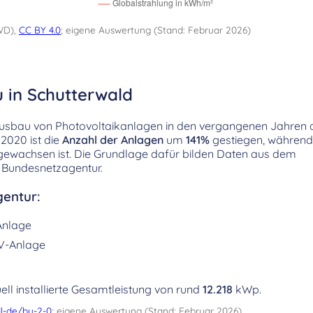
WD),
CC BY 4.0
; eigene Auswertung (Stand: Februar 2026)
 in Schutterwald
Ausbau von Photovoltaikanlagen in den vergangenen Jahren d
2020 ist die
Anzahl der Anlagen
um
141%
gestiegen, während
ewachsen ist. Die Grundlage dafür bilden Daten aus dem
 Bundesnetzagentur.
entur:
Anlage
V-Anlage
ell installierte Gesamtleistung von rund
12.218
kWp.
l-de/by-2-0
; eigene Auswertung (Stand: Februar 2026)