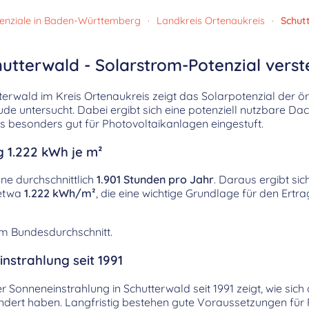
enziale in Baden-Württemberg
·
Landkreis Ortenaukreis
·
Schut
utterwald - Solarstrom-Potenzial vers
rwald im Kreis Ortenaukreis zeigt das Solarpotenzial der ör
e untersucht. Dabei ergibt sich eine potenziell nutzbare Da
besonders gut für Photovoltaikanlagen eingestuft.
g 1.222 kWh je m²
nne durchschnittlich
1.901 Stunden pro Jahr
. Daraus ergibt sic
 etwa
1.222 kWh/m²
, die eine wichtige Grundlage für den Ertr
em Bundesdurchschnitt.
nstrahlung seit 1991
er Sonneneinstrahlung in Schutterwald seit 1991 zeigt, wie sic
dert haben. Langfristig bestehen gute Voraussetzungen für 