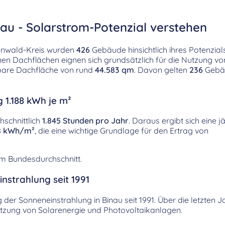
au - Solarstrom-Potenzial verstehen
enwald-Kreis wurden
426
Gebäude hinsichtlich ihres Potenzia
nen Dachflächen eignen sich grundsätzlich für die Nutzung v
tzbare Dachfläche von rund
44.583 qm
. Davon gelten
236
Gebäu
 1.188 kWh je m²
hschnittlich
1.845 Stunden pro Jahr
. Daraus ergibt sich eine j
88 kWh/m²
, die eine wichtige Grundlage für den Ertrag von
em Bundesdurchschnitt.
nstrahlung seit 1991
g der Sonneneinstrahlung in Binau seit 1991. Über die letzten
utzung von Solarenergie und Photovoltaikanlagen.