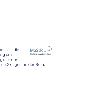
at sich die
ung
um
ister der
u in Giengen an der Brenz