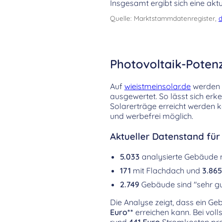
Insgesamt ergibt sich eine aktu
Quelle: Marktstammdatenregister,
d
Photovoltaik-Poten
Auf
wieistmeinsolar.de
werden d
ausgewertet. So lässt sich er
Solarerträge erreicht werden k
und werbefrei möglich.
Aktueller Datenstand für
5.033
analysierte Gebäude
171
mit Flachdach und
3.865
2.749
Gebäude sind "sehr gu
Die Analyse zeigt, dass ein Ge
Euro**
erreichen kann. Bei vol
rund
441 Euro
Stromkosten pro