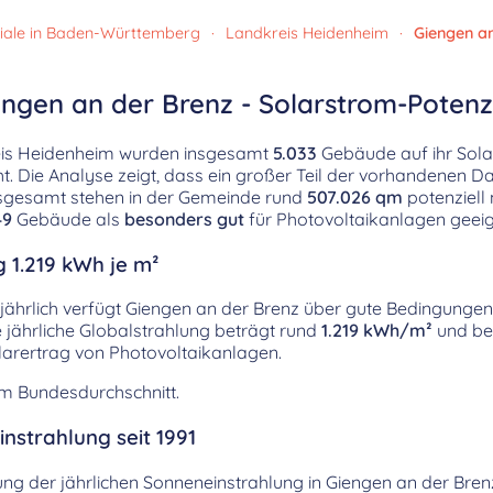
iale in Baden-Württemberg
·
Landkreis Heidenheim
·
Giengen an
engen an der Brenz - Solarstrom-Potenz
reis Heidenheim wurden insgesamt
5.033
Gebäude auf ihr Solar
. Die Analyse zeigt, dass ein großer Teil der vorhandenen Da
Insgesamt stehen in der Gemeinde rund
507.026 qm
potenziell
49
Gebäude als
besonders gut
für Photovoltaikanlagen geeign
g 1.219 kWh je m²
jährlich verfügt Giengen an der Brenz über gute Bedingungen 
 jährliche Globalstrahlung beträgt rund
1.219 kWh/m²
und be
arertrag von Photovoltaikanlagen.
em Bundesdurchschnitt.
nstrahlung seit 1991
lung der jährlichen Sonneneinstrahlung in Giengen an der Bren