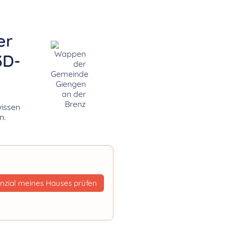
er
3D-
wissen
n.
nzial meines Hauses prüfen