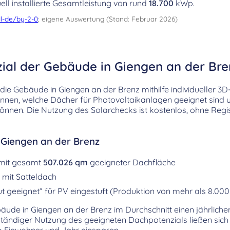
ell installierte Gesamtleistung von rund
18.700
kWp.
l-de/by-2-0
; eigene Auswertung (Stand: Februar 2026)
zial der Gebäude in Giengen an der Bre
ie Gebäude in Giengen an der Brenz mithilfe individueller 3
kennen, welche Dächer für Photovoltaikanlagen geeignet sind
önnen. Die Nutzung des Solarchecks ist kostenlos, ohne Regi
 Giengen an der Brenz
 mit gesamt
507.026 qm
geeigneter Dachfläche
mit Satteldach
t geeignet“ für PV eingestuft (Produktion von mehr als 8.00
bäude in Giengen an der Brenz im Durchschnitt einen jährlic
lständiger Nutzung des geeigneten Dachpotenzials ließen sich
 Einwohner und Jahr einsparen.