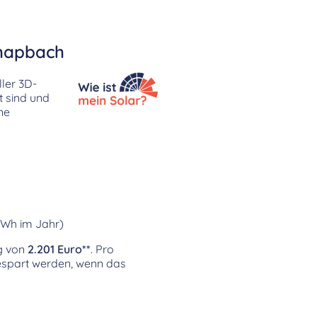
chapbach
ler 3D-
t sind und
ne
kWh im Jahr)
ag von
2.201 Euro**
. Pro
spart werden, wenn das