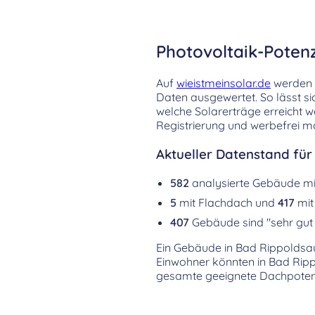
Photovoltaik-Poten
Auf
wieistmeinsolar.de
werden d
Daten ausgewertet. So lässt s
welche Solarerträge erreicht 
Registrierung und werbefrei mö
Aktueller Datenstand fü
582
analysierte Gebäude m
5
mit Flachdach und
417
mit
407
Gebäude sind "sehr gut 
Ein Gebäude in Bad Rippoldsau-
Einwohner könnten in Bad Rip
gesamte geeignete Dachpotenzi