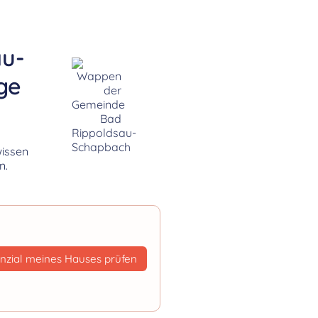
au-
ge
wissen
n.
nzial meines Hauses prüfen