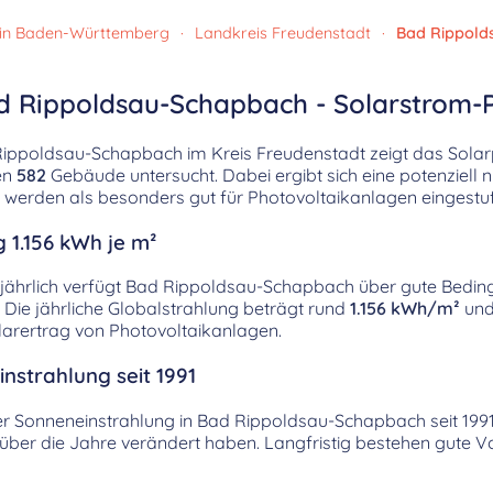
 in Baden-Württemberg
·
Landkreis Freudenstadt
·
Bad Rippold
d Rippoldsau-Schapbach - Solarstrom-P
ppoldsau-Schapbach im Kreis Freudenstadt zeigt das Solarpo
en
582
Gebäude untersucht. Dabei ergibt sich eine potenziell
erden als besonders gut für Photovoltaikanlagen eingestuf
 1.156 kWh je m²
jährlich verfügt Bad Rippoldsau-Schapbach über gute Bedin
 Die jährliche Globalstrahlung beträgt rund
1.156 kWh/m²
und
arertrag von Photovoltaikanlagen.
nstrahlung seit 1991
der Sonneneinstrahlung in Bad Rippoldsau-Schapbach seit 1991 z
ber die Jahre verändert haben. Langfristig bestehen gute V