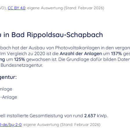
WD),
CC BY 4.0
; eigene Auswertung (Stand: Februar 2026)
u in Bad Rippoldsau-Schapbach
bach hat der Ausbau von Photovoltaikanlagen in den verga
m Vergleich zu 2020 ist die
Anzahl der Anlagen
um
137%
ges
ung
um
125%
gewachsen ist. Die Grundlage dafür bilden Dat
 Bundesnetzagentur.
entur:
nlage
-Anlage
ell installierte Gesamtleistung von rund
2.637
kWp.
l-de/by-2-0
; eigene Auswertung (Stand: Februar 2026)