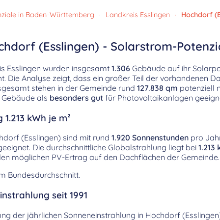
ziale in Baden-Württemberg
·
Landkreis Esslingen
·
Hochdorf (E
hdorf (Esslingen) - Solarstrom-Potenzi
eis Esslingen wurden insgesamt
1.306
Gebäude auf ihr Solarpot
. Die Analyse zeigt, dass ein großer Teil der vorhandenen Da
Insgesamt stehen in der Gemeinde rund
127.838 qm
potenziell 
Gebäude als
besonders gut
für Photovoltaikanlagen geeigne
 1.213 kWh je m²
dorf (Esslingen) sind mit rund
1.920 Sonnenstunden
pro Jahr
eeignet. Die durchschnittliche Globalstrahlung liegt bei
1.213
kt den möglichen PV-Ertrag auf den Dachflächen der Gemeinde.
em Bundesdurchschnitt.
nstrahlung seit 1991
lung der jährlichen Sonneneinstrahlung in Hochdorf (Esslingen