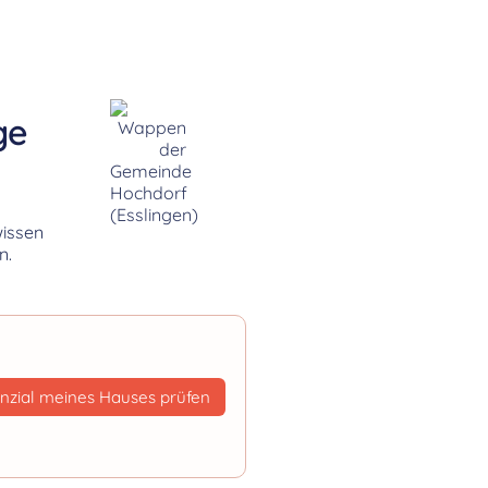
ge
wissen
n.
nzial meines Hauses prüfen