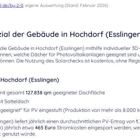
l-de/by-2-0
; eigene Auswertung (Stand: Februar 2026)
ial der Gebäude in Hochdorf (Esslinge
ie Gebäude in Hochdorf (Esslingen) mithilfe individueller 3D
kennen, welche Dächer für Photovoltaikanlagen geeignet sind
önnen. Die Nutzung des Solarchecks ist kostenlos, ohne Regi
 Hochdorf (Esslingen)
mit gesamt
127.838 qm
geeigneter Dachfläche
t Satteldach
geeignet“ für PV eingestuft (Produktion von mehr als 8.000 
gen) liefert jährlich einen durchschnittlichen PV-Ertrag von
1
) jährlich etwa
465 Euro
Stromkosten eingespart werden, we
k genutzt würde.