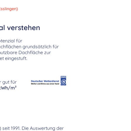
sslingen)
al verstehen
enzial für
chflächen grundsätzlich für
nutzbare Dachfläche zur
t eingestuft.
 gut für
 kWh/m²
) seit 1991. Die Auswertung der