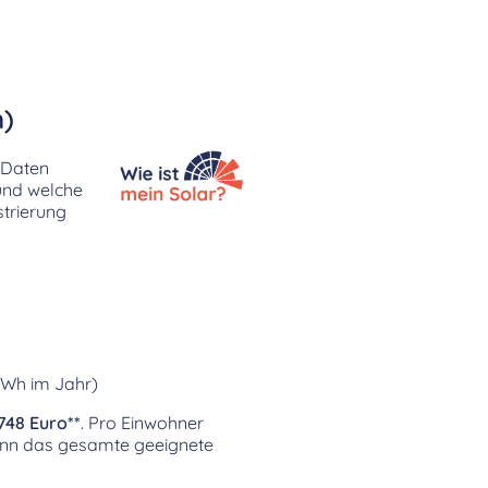
n)
-Daten
 und welche
strierung
kWh im Jahr)
.748 Euro**
. Pro Einwohner
nn das gesamte geeignete