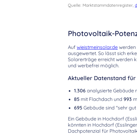
Quelle: Marktstammdatenregister,
d
Photovoltaik-Potenz
Auf
wieistmeinsolar.de
werden d
ausgewertet. So lässt sich er
Solarerträge erreicht werden k
und werbefrei möglich.
Aktueller Datenstand für
1.306
analysierte Gebäude 
85
mit Flachdach und
993
mi
695
Gebäude sind "sehr gut 
Ein Gebäude in Hochdorf (Esslin
könnten in Hochdorf (Esslingen
Dachpotenzial für Photovoltai