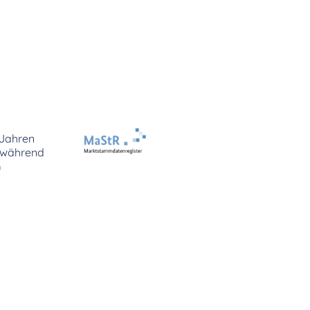
 Jahren
 während
m