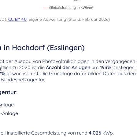
WD),
CC BY 4.0
; eigene Auswertung (Stand: Februar 2026)
 in Hochdorf (Esslingen)
hat der Ausbau von Photovoltaikanlagen in den vergangenen
eich zu 2020 ist die
Anzahl der Anlagen
um
193%
gestiegen,
7%
gewachsen ist. Die Grundlage dafür bilden Daten aus de
 Bundesnetzagentur.
entur:
Anlage
-Anlage
ell installierte Gesamtleistung von rund
4.026
kWp.