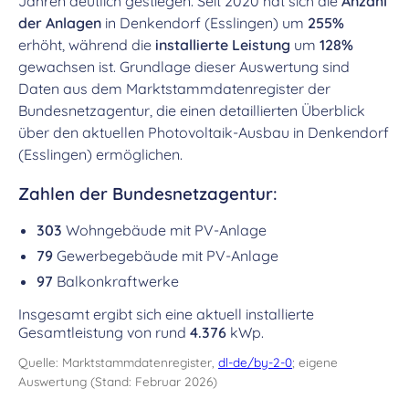
Jahren deutlich gestiegen. Seit 2020 hat sich die
Anzahl
der Anlagen
in Denkendorf (Esslingen) um
255%
erhöht, während die
installierte Leistung
um
128%
gewachsen ist. Grundlage dieser Auswertung sind
Daten aus dem Marktstammdatenregister der
Bundesnetzagentur, die einen detaillierten Überblick
über den aktuellen Photovoltaik-Ausbau in Denkendorf
(Esslingen) ermöglichen.
Zahlen der Bundesnetzagentur:
303
Wohngebäude mit PV-Anlage
79
Gewerbegebäude mit PV-Anlage
97
Balkonkraftwerke
Insgesamt ergibt sich eine aktuell installierte
Gesamtleistung von rund
4.376
kWp.
Quelle: Marktstammdatenregister,
dl-de/by-2-0
; eigene
Auswertung (Stand: Februar 2026)