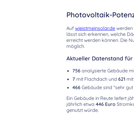
Photovoltaik-Poten
Auf
wieistmeinsolar.de
werden d
lässt sich erkennen, welche D
erreicht werden können. Die Nu
möglich.
Aktueller Datenstand für
756
analysierte Gebäude m
7
mit Flachdach und
621
mit
466
Gebäude sind "sehr gut 
Ein Gebäude in Reute liefert jä
jährlich etwa
446 Euro
Stromko
genutzt würde.