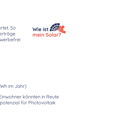
rtet. So
erträge
 werbefrei
kWh im Jahr)
 Einwohner könnten in Reute
tenzial für Photovoltaik