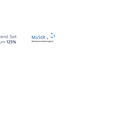
end. Seit
um
125%