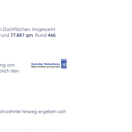
en Dachflächen. Insgesamt
 rund
77.887 qm
. Rund
466
ung von
lich den
 Jahrzehnte hinweg ergeben sich