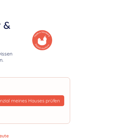
r &
wissen
n.
nzial meines Hauses prüfen
eute