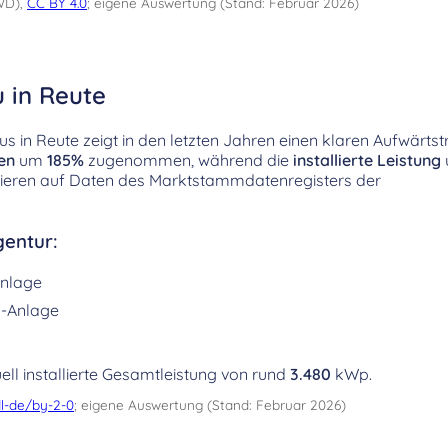
WD),
CC BY 4.0
; eigene Auswertung (Stand: Februar 2026)
 in Reute
 in Reute zeigt in den letzten Jahren einen klaren Aufwärtstr
en
um
185%
zugenommen, während die
installierte Leistung
sieren auf Daten des Marktstammdatenregisters der
entur:
nlage
-Anlage
ell installierte Gesamtleistung von rund
3.480
kWp.
l-de/by-2-0
; eigene Auswertung (Stand: Februar 2026)