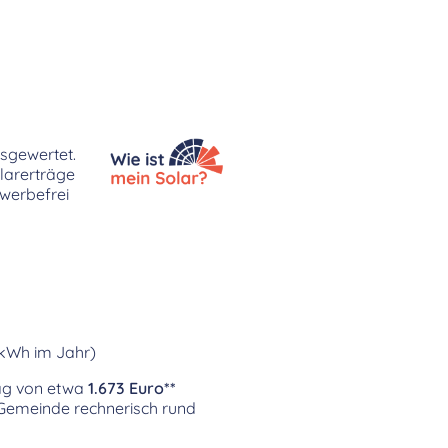
usgewertet.
larerträge
 werbefrei
 kWh im Jahr)
rag von etwa
1.673 Euro**
r Gemeinde rechnerisch rund