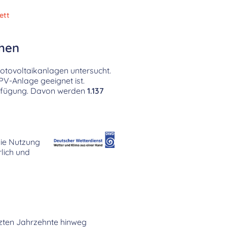
ett
ehen
otovoltaikanlagen untersucht.
PV-Anlage geeignet ist.
erfügung. Davon werden
1.137
die Nutzung
lich und
etzten Jahrzehnte hinweg