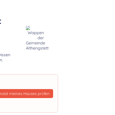
:
wissen
n.
nzial meines Hauses prüfen