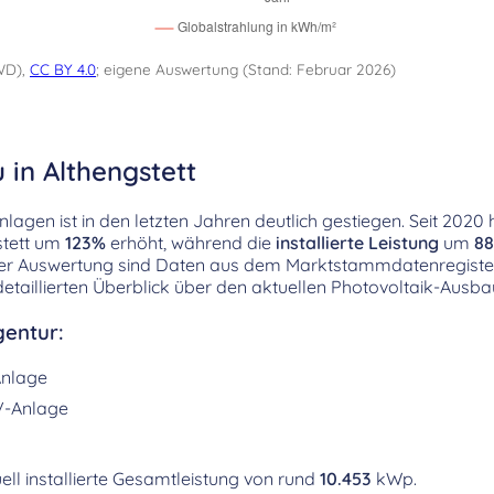
WD),
CC BY 4.0
; eigene Auswertung (Stand: Februar 2026)
 in Althengstett
agen ist in den letzten Jahren deutlich gestiegen. Seit 2020 h
stett um
123%
erhöht, während die
installierte Leistung
um
8
ser Auswertung sind Daten aus dem Marktstammdatenregiste
etaillierten Überblick über den aktuellen Photovoltaik-Ausbau
entur:
nlage
V-Anlage
ell installierte Gesamtleistung von rund
10.453
kWp.