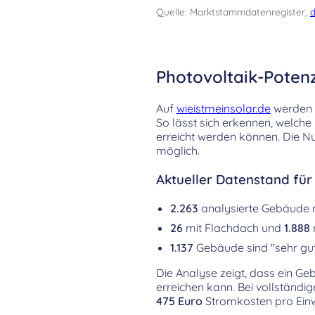
Quelle: Marktstammdatenregister,
d
Photovoltaik-Potenz
Auf
wieistmeinsolar.de
werden d
So lässt sich erkennen, welch
erreicht werden können. Die Nu
möglich.
Aktueller Datenstand für
2.263
analysierte Gebäude
26
mit Flachdach und
1.888
1.137
Gebäude sind "sehr gut
Die Analyse zeigt, dass ein Ge
erreichen kann. Bei vollständi
475 Euro
Stromkosten pro Einw