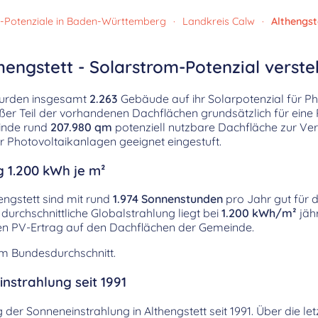
-Potenziale in Baden-Württemberg
·
Landkreis Calw
·
Althengst
hengstett - Solarstrom-Potenzial verst
 wurden insgesamt
2.263
Gebäude auf ihr Solarpotenzial für Ph
oßer Teil der vorhandenen Dachflächen grundsätzlich für eine 
inde rund
207.980 qm
potenziell nutzbare Dachfläche zur V
r Photovoltaikanlagen geeignet eingestuft.
g 1.200 kWh je m²
engstett sind mit rund
1.974 Sonnenstunden
pro Jahr gut für 
durchschnittliche Globalstrahlung liegt bei
1.200 kWh/m²
jähr
hen PV-Ertrag auf den Dachflächen der Gemeinde.
em Bundesdurchschnitt.
nstrahlung seit 1991
g der Sonneneinstrahlung in Althengstett seit 1991. Über die l