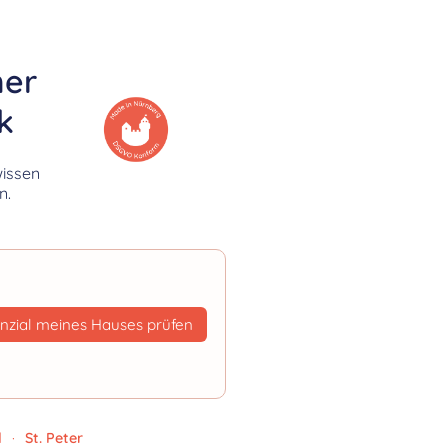
her
k
wissen
n.
nzial meines Hauses prüfen
d
·
St. Peter