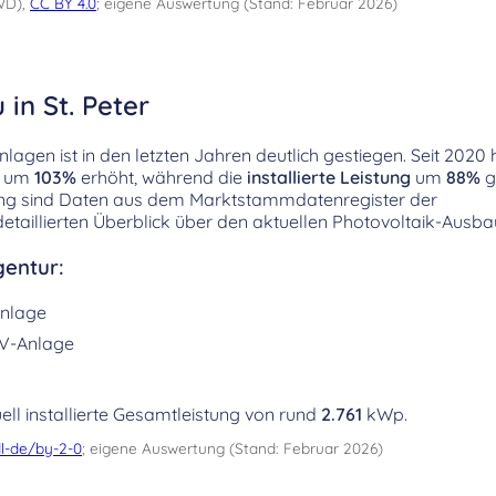
WD),
CC BY 4.0
; eigene Auswertung (Stand: Februar 2026)
in St. Peter
agen ist in den letzten Jahren deutlich gestiegen. Seit 2020 h
er um
103%
erhöht, während die
installierte Leistung
um
88%
g
tung sind Daten aus dem Marktstammdatenregister der
etaillierten Überblick über den aktuellen Photovoltaik-Ausbau
entur:
nlage
V-Anlage
ell installierte Gesamtleistung von rund
2.761
kWp.
l-de/by-2-0
; eigene Auswertung (Stand: Februar 2026)