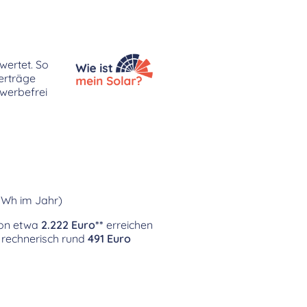
wertet. So
erträge
 werbefrei
kWh im Jahr)
 von etwa
2.222 Euro**
erreichen
 rechnerisch rund
491 Euro