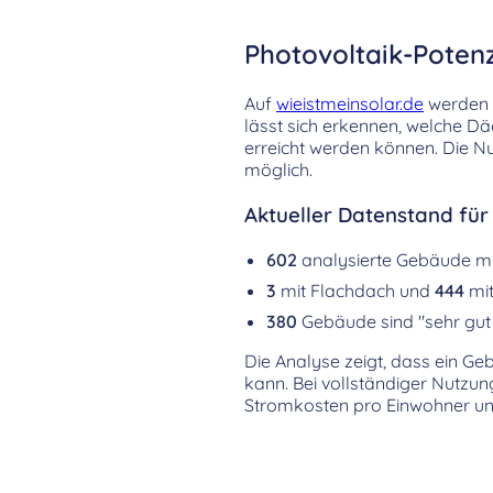
Photovoltaik-Potenz
Auf
wieistmeinsolar.de
werden d
lässt sich erkennen, welche D
erreicht werden können. Die Nu
möglich.
Aktueller Datenstand für 
602
analysierte Gebäude m
3
mit Flachdach und
444
mit
380
Gebäude sind "sehr gut 
Die Analyse zeigt, dass ein Ge
kann. Bei vollständiger Nutzu
Stromkosten pro Einwohner un