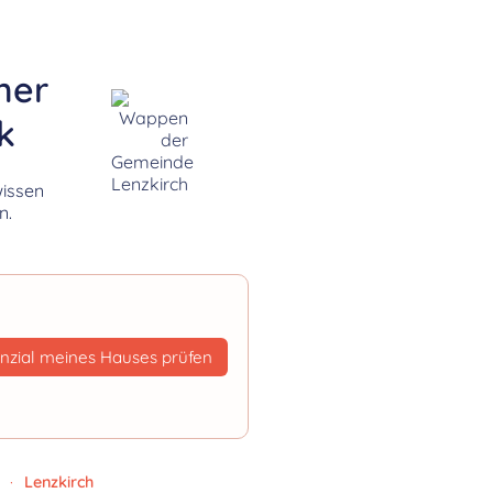
her
k
wissen
n.
nzial meines Hauses prüfen
·
Lenzkirch