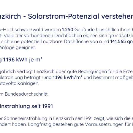
zkirch - Solarstrom-Potenzial verstehe
gau-Hochschwarzwald wurden
1.250
Gebäude hinsichtlich ihres 
t. Viele der vorhandenen Dachflächen eignen sich grundsätzli
 sich eine potenziell nutzbare Dachfläche von rund
141.565 q
Anlage geeignet.
 1.196 kWh je m²
jährlich verfügt Lenzkirch über gute Bedingungen für die Er
alstrahlung beträgt rund
1.196 kWh/m²
und bestimmt maßgeb
tovoltaikanlagen.
em Bundesdurchschnitt.
nstrahlung seit 1991
er Sonneneinstrahlung in Lenzkirch seit 1991 zeigt, wie sich di
dert haben. Langfristig bestehen gute Voraussetzungen für 